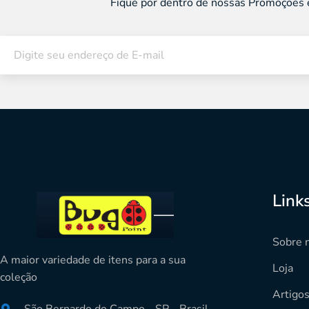
Fique por dentro de nossas Promoções 
Link
Sobre 
A maior variedade de itens para a sua
Loja
coleção
Artigo
São Bernardo do Campo - SP - Brasil