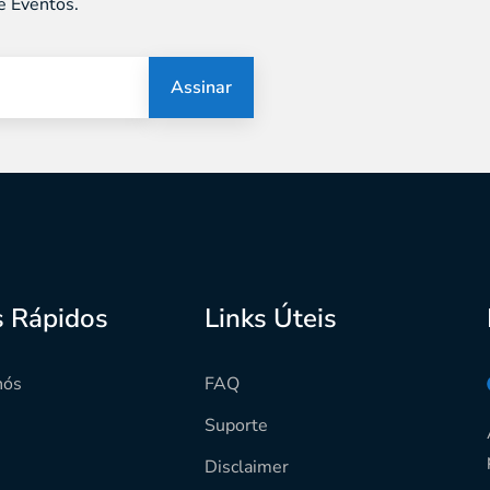
e Eventos.
Assinar
s Rápidos
Links Úteis
nós
FAQ
Suporte
s
Disclaimer