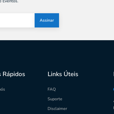
e Eventos.
Assinar
s Rápidos
Links Úteis
nós
FAQ
Suporte
s
Disclaimer